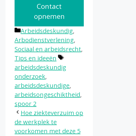
Contact
opnemen
Categorieën
Arbeidsdeskundig
,
Arbodienstverlening
,
Sociaal en arbeidsrecht
,
Tags
Tips en ideeën
arbeidsdeskundig
onderzoek
,
arbeidsdeskundige
,
arbeidsongeschiktheid
,
spoor 2
Hoe ziekteverzuim op
de werkplek te
voorkomen met deze 5