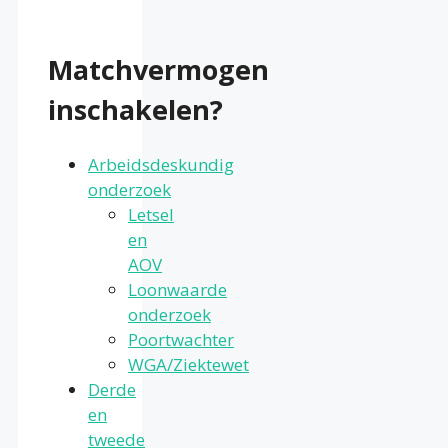
Matchvermogen
inschakelen?
Arbeidsdeskundig
onderzoek
Letsel
en
AOV
Loonwaarde
onderzoek
Poortwachter
WGA/Ziektewet
Derde
en
tweede