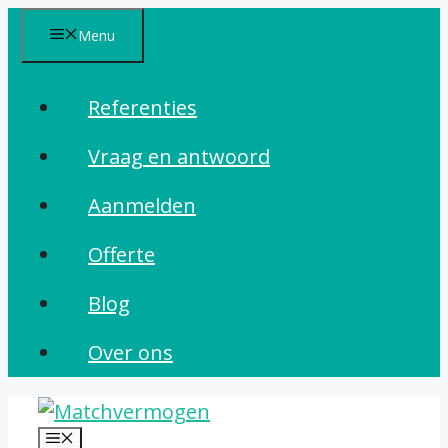
Ga
Menu
naar
de
Referenties
inhoud
Vraag en antwoord
Aanmelden
Offerte
Blog
Over ons
Menu